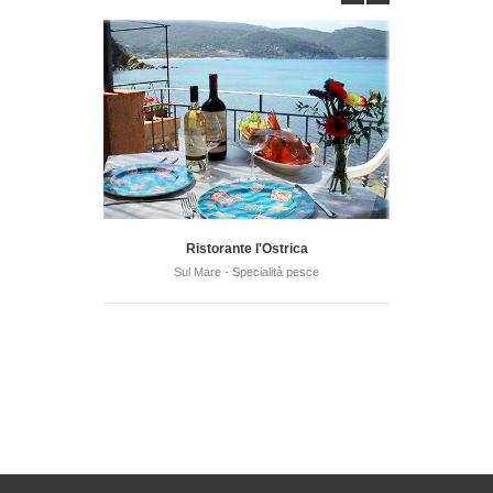
Ristorante l'Ostrica
Ris
Sul Mare - Specialità pesce
Sul M